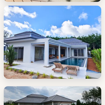
โดรนช็อต · พ.ค. 2568